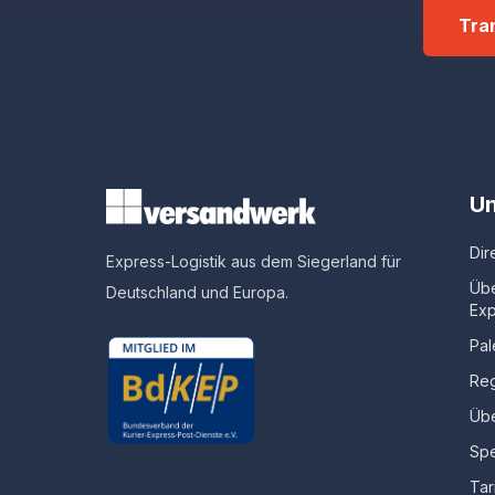
Tra
Un
Dir
Express-Logistik aus dem Siegerland für
Üb
Deutschland und Europa.
Exp
Pal
Reg
Übe
Spe
Tar