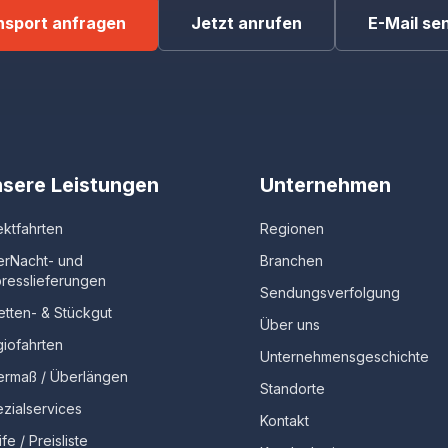
nsport anfragen
Jetzt anrufen
E-Mail se
sere Leistungen
Unternehmen
ektfahrten
Regionen
erNacht- und
Branchen
resslieferungen
Sendungsverfolgung
etten- & Stückgut
Über uns
iofahrten
Unternehmensgeschichte
rmaß / Überlängen
Standorte
zialservices
Kontakt
ife / Preisliste