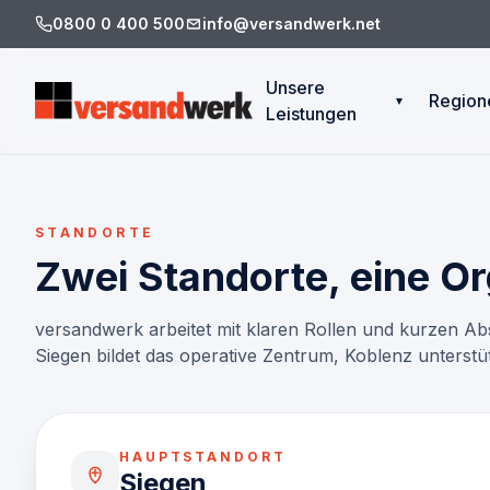
0800 0 400 500
info@versandwerk.net
Unsere
Region
▾
Leistungen
Siege
Direktfahrten
Sauer
ÜberNacht- und Expresslie
STANDORTE
Bergi
Zwei Standorte, eine Or
Paletten- & Stückgut
Weste
Regiofahrten
versandwerk arbeitet mit klaren Rollen und kurzen A
Siegen bildet das operative Zentrum, Koblenz unterstü
Überlängen / Sperrgut
Spezialservices
HAUPTSTANDORT
Tarife / Preisliste
Siegen